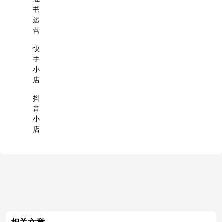
书
运
营
快
手
小
店
抖
音
小
店