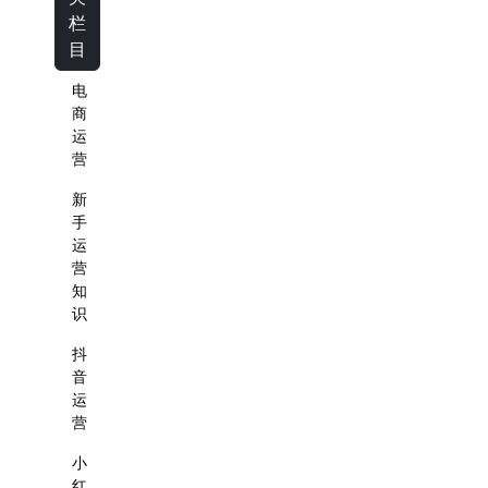
栏
目
电
商
运
营
新
手
运
营
知
识
抖
音
运
营
小
红