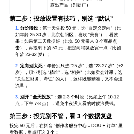
露出产品（别硬广）
第二步：投放设置有技巧，别选
“
默认
”
1.
50
“
”
分阶段投
：第一天先投
元，选
自定义定向
（比
25-30
“
”
如年龄
岁，北京朝阳区，喜欢
美食
），看效
50
8
果；如果第二天数据好（比如
元带来
个商品点
50
击），再投剩下的
元，把定向稍微放宽一点（比如
23-32
年龄
岁）；
2.
“25
”
“23-27
”
±2
定向别太死
：年龄别只选
岁
，选
岁
（
“
”
“
”
岁），职业别选
精准
，选
相关
（比如卖会计课，选
“
”
关注过财务、考证
的人），这样既能精准，又不会没
流量；
3.
“
”
2-3
10-12
别开
全天投放
：选
个时段（比如上午
7-8
点，下午
点），避免半夜没人看的时候浪费钱。
第三步：投完别不管，看
3
个数据复盘
50
“
→DOU +
”
投完
元后，在抖音
创作者服务中心
订单
里
3
看数据，重点盯这
个：