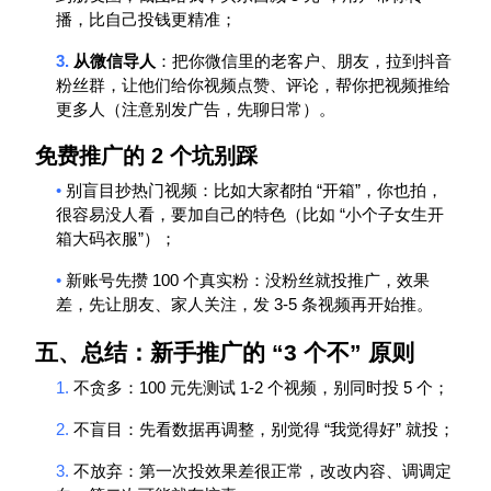
播，比自己投钱更精准；
3.
从微信导人
：把你微信里的老客户、朋友，拉到抖音
粉丝群，让他们给你视频点赞、评论，帮你把视频推给
更多人（注意别发广告，先聊日常）。
免费推广的
2
个坑别踩
•
“
”
别盲目抄热门视频：比如大家都拍
开箱
，你也拍，
“
很容易没人看，要加自己的特色（比如
小个子女生开
”
箱大码衣服
）；
•
100
新账号先攒
个真实粉：没粉丝就投
推广
，效果
3-5
差，先让朋友、家人关注，发
条视频再开始推。
五、总结：新手推广的
“3
个不
”
原则
1.
100
1-2
5
不贪多：
元先测试
个视频，别同时投
个；
2.
“
”
不盲目：先看数据再调整，别觉得
我觉得好
就投；
3.
不放弃：第一次投效果差很正常，改改内容、调调定