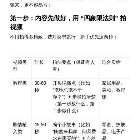
骤来，更不容易亏：
第一步：内容先做好，用
“
四象限法则
”
拍
视频
不用拍得多精致，选对类型就行，新手优先这两种：
视频类
时长
拍法要点（保证有人
适合卖啥
型
看）
30-60
教程类
开头说痛点（比如
家居用品、
“
秒
拖地总拖不干
美妆、教程
”
+
净？
）
步骤拍清楚
课
（第一步放什么，第
二步做什么）
45-90
剧情植
编个小故事（比如
零食、护肤
“
入类
秒
闺蜜来我家，问我香
品、电子产
”
+
水在哪买的
）
自然
品