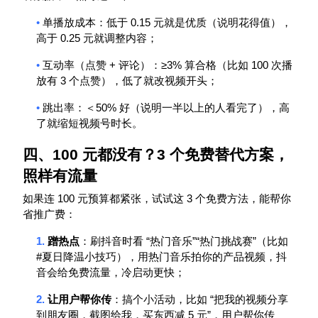
•
0.15
单播放成本：低于
元就是优质（说明花得值），
0.25
高于
元就调整内容；
•
+
≥3%
100
互动率（点赞
评论）：
算合格（比如
次播
3
放有
个点赞），低了就改视频开头；
•
50%
跳出率：＜
好（说明一半以上的人看完了），高
了就缩短
视频号
时长。
四、
100
元都没有？
3
个免费替代方案，
照样有流量
100
3
如果连
元预算都紧张，试试这
个免费方法，能帮你
省推广费：
1.
“
”“
”
蹭热点
：刷抖音时看
热门音乐
热门挑战赛
（比如
#
夏日降温小技巧），用热门音乐拍你的产品视频，抖
音会给免费流量，冷启动更快；
2.
“
让用户帮你传
：搞个小活动，比如
把我的视频分享
5
”
到朋友圈，截图给我，买东西减
元
，用户帮你传