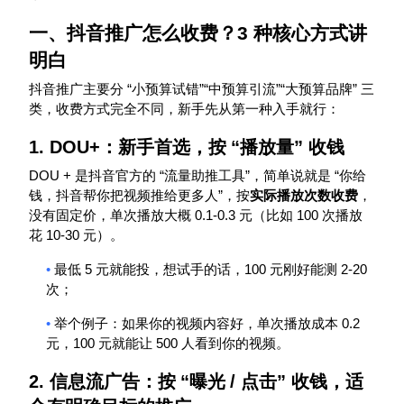
一、抖音推广怎么收费？
3
种核心方式讲
明白
“
”“
”“
”
抖音推广主要分
小预算试错
中预算引流
大预算品牌
三
类，收费方式完全不同，新手先从第一种入手就行：
1. DOU+
：新手首选，按
“
播放量
”
收钱
DOU +
“
”
“
是抖音官方的
流量助推工具
，简单说就是
你给
”
钱，抖音帮你把视频推给更多人
，按
实际播放次数收费
，
0.1-0.3
100
没有固定价，单次播放大概
元（比如
次播放
10-30
花
元）。
•
5
100
2-20
最低
元就能投，想试手的话，
元刚好能测
次；
•
0.2
举个例子：如果你的视频内容好，单次播放成本
100
500
元，
元就能让
人看到你的视频。
2.
信息流广告：按
“
曝光
/
点击
”
收钱，适