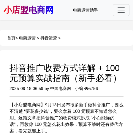
小店盟电商网
电商运营助手
首页
>
电商运营
>
抖音运营
>
抖音推广收费方式详解 + 100
元预算实战指南（新手必看）
2025-09-18 06:59 by 中国电商网 - 小编
5756
【小店盟
电商网
】9月18日发布很多新手做
抖音推广
，要么
“
”
100
不清楚
要花多少钱
，要么拿着
元预算不知道怎么
“
用。这篇文章把抖音推广的收费模式拆成
小白能懂的
”
100
话
，再教你
元怎么花出效果，预算不够时还有替代方
案，看完就能上手。