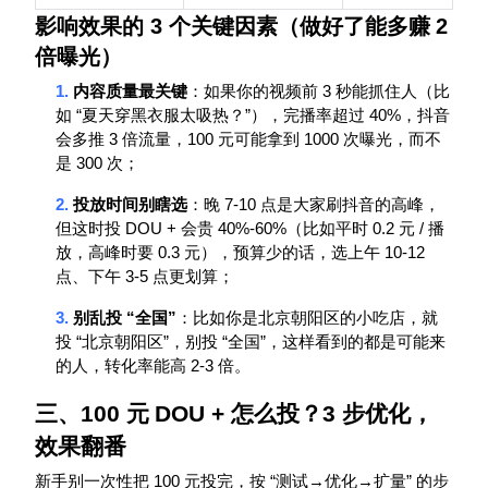
影响效果的
3
个关键因素（做好了能多赚
2
倍曝光）
1.
3
内容质量最关键
：如果你的视频前
秒能抓住人（比
“
”
40%
如
夏天穿黑衣服太吸热？
），完播率超过
，抖音
3
100
1000
会多推
倍流量，
元可能拿到
次曝光，而不
300
是
次；
2.
7-10
投放时间别瞎选
：晚
点是大家刷抖音的高峰，
DOU +
40%-60%
0.2
/
但这时投
会贵
（比如平时
元
播
0.3
10-12
放，高峰时要
元），预算少的话，选上午
3-5
点、下午
点更划算；
3.
“
”
别乱投
全国
：比如你是北京朝阳区的小吃店，就
“
”
“
”
投
北京朝阳区
，别投
全国
，这样看到的都是可能来
2-3
的人，转化率能高
倍。
三、
100
元
DOU +
怎么投？
3
步优化，
效果翻番
100
“
→
→
”
新手别一次性把
元投完，按
测试
优化
扩量
的步