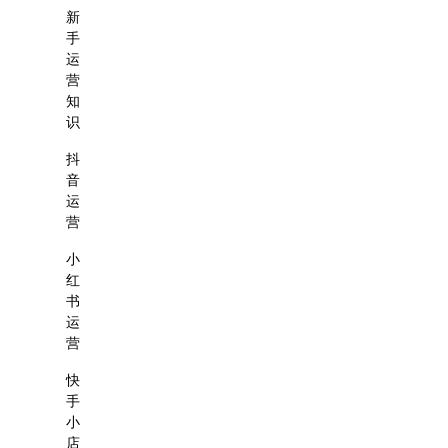
新
手
运
营
知
识
抖
音
运
营
小
红
书
运
营
快
手
小
店