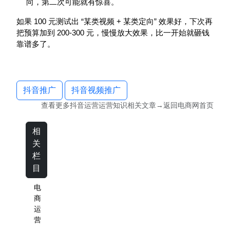
向，第二次可能就有惊喜。
100
“
+
”
如果
元测试出
某类视频
某类定向
效果好，下次再
200-300
把预算加到
元，慢慢放大效果，比一开始就砸钱
靠谱多了。
抖音推广
抖音视频推广
查看更多
抖音运营运营知识
相关文章→返回
电商网
首页
相
关
栏
目
电
商
运
营