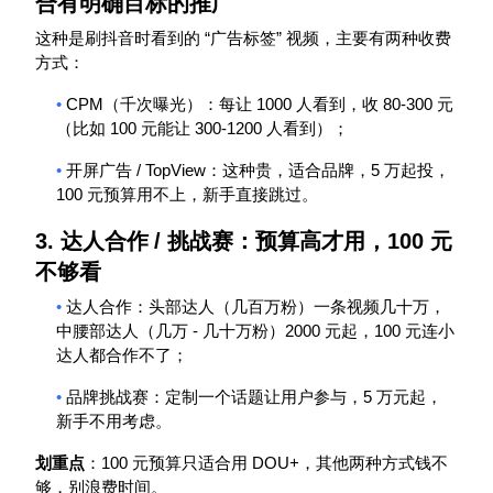
合有明确目标的推广
“
”
这种是刷抖音时看到的
广告标签
视频，主要有两种收费
方式：
•
CPM
1000
80-300
（千次曝光）：每让
人看到，收
元
100
300-1200
（比如
元能让
人看到）；
•
/ TopView
5
开屏广告
：这种贵，适合品牌，
万起投，
100
元预算用不上，新手直接跳过。
3.
达人合作
/
挑战赛：预算高才用，
100
元
不够看
•
达人合作：头部达人（几百万粉）一条视频几十万，
-
2000
100
中腰部达人（几万
几十万粉）
元起，
元连小
达人都合作不了；
•
5
品牌挑战赛：定制一个话题让用户参与，
万元起，
新手不用考虑。
100
DOU+
划重点
：
元预算只适合用
，其他两种方式钱不
够，别浪费时间。