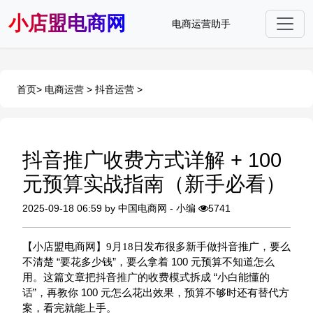
小店盟电商网
电商运营助手
首页
>
电商运营
>
抖音运营
>
抖音推广收费方式详解 + 100
元预算实战指南（新手必看）
2025-09-18 06:59 by 中国电商网 - 小编
5741
【小店盟
电商网
】9月18日发布很多新手做
抖音推广
，要么
“
”
100
不清楚
要花多少钱
，要么拿着
元预算不知道怎么
“
用。这篇文章把抖音推广的收费模式拆成
小白能懂的
”
100
话
，再教你
元怎么花出效果，预算不够时还有替代方
案，看完就能上手。