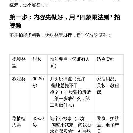
骤来，更不容易亏：
第一步：内容先做好，用
“
四象限法则
”
拍
视频
不用拍得多精致，选对类型就行，新手优先这两种：
视频类
时长
拍法要点（保证有人
适合卖啥
型
看）
30-60
教程类
开头说痛点（比如
家居用品、
“
秒
拖地总拖不干
美妆、教程
”
+
净？
）
步骤拍清楚
课
（第一步放什么，第
二步做什么）
45-90
剧情植
编个小故事（比如
零食、护肤
“
入类
秒
闺蜜来我家，问我香
品、电子产
”
+
水在哪买的
）
自然
品