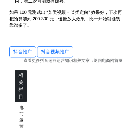
向，第二次可能就有惊喜。
100
“
+
”
如果
元测试出
某类视频
某类定向
效果好，下次再
200-300
把预算加到
元，慢慢放大效果，比一开始就砸钱
靠谱多了。
抖音推广
抖音视频推广
查看更多
抖音运营运营知识
相关文章→返回
电商网
首页
相
关
栏
目
电
商
运
营