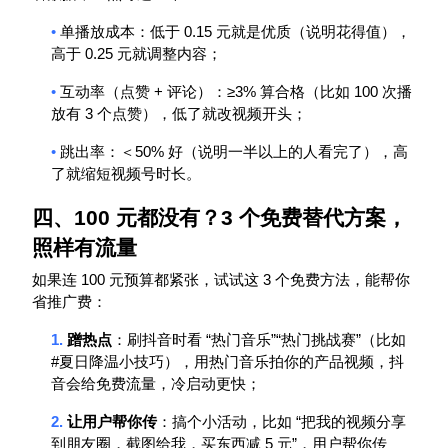
•
0.15
单播放成本：低于
元就是优质（说明花得值），
0.25
高于
元就调整内容；
•
+
≥3%
100
互动率（点赞
评论）：
算合格（比如
次播
3
放有
个点赞），低了就改视频开头；
•
50%
跳出率：＜
好（说明一半以上的人看完了），高
了就缩短
视频号
时长。
四、
100
元都没有？
3
个免费替代方案，
照样有流量
100
3
如果连
元预算都紧张，试试这
个免费方法，能帮你
省推广费：
1.
“
”“
”
蹭热点
：刷抖音时看
热门音乐
热门挑战赛
（比如
#
夏日降温小技巧），用热门音乐拍你的产品视频，抖
音会给免费流量，冷启动更快；
2.
“
让用户帮你传
：搞个小活动，比如
把我的视频分享
5
”
到朋友圈，截图给我，买东西减
元
，用户帮你传