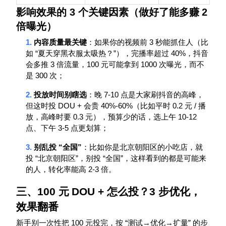
影响效果的
3
个关键因素（做好了能多赚
2
倍曝光）
1.
3
内容质量最关键
：如果你的视频前
秒能抓住人（比
“
”
40%
如
夏天穿黑衣服太吸热？
），完播率超过
，抖音
3
100
1000
会多推
倍流量，
元可能拿到
次曝光，而不
300
是
次；
2.
7-10
投放时间别瞎选
：晚
点是大家刷抖音的高峰，
DOU +
40%-60%
0.2
/
但这时投
会贵
（比如平时
元
播
0.3
10-12
放，高峰时要
元），预算少的话，选上午
3-5
点、下午
点更划算；
3.
“
”
别乱投
全国
：比如你是北京朝阳区的小吃店，就
“
”
“
”
投
北京朝阳区
，别投
全国
，这样看到的都是可能来
2-3
的人，转化率能高
倍。
三、
100
元
DOU +
怎么投？
3
步优化，
效果翻番
100
“
→
→
”
新手别一次性把
元投完，按
测试
优化
扩量
的步