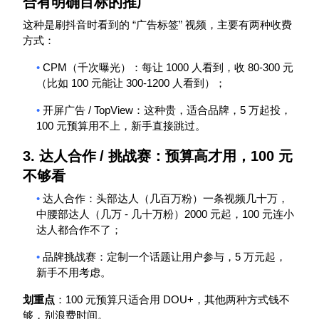
合有明确目标的推广
“
”
这种是刷抖音时看到的
广告标签
视频，主要有两种收费
方式：
•
CPM
1000
80-300
（千次曝光）：每让
人看到，收
元
100
300-1200
（比如
元能让
人看到）；
•
/ TopView
5
开屏广告
：这种贵，适合品牌，
万起投，
100
元预算用不上，新手直接跳过。
3.
达人合作
/
挑战赛：预算高才用，
100
元
不够看
•
达人合作：头部达人（几百万粉）一条视频几十万，
-
2000
100
中腰部达人（几万
几十万粉）
元起，
元连小
达人都合作不了；
•
5
品牌挑战赛：定制一个话题让用户参与，
万元起，
新手不用考虑。
100
DOU+
划重点
：
元预算只适合用
，其他两种方式钱不
够，别浪费时间。