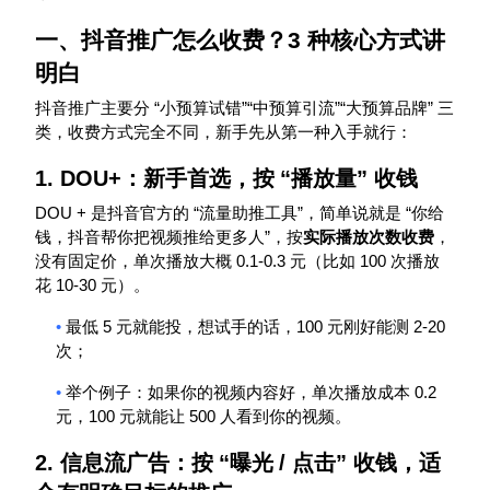
一、抖音推广怎么收费？
3
种核心方式讲
明白
“
”“
”“
”
抖音推广主要分
小预算试错
中预算引流
大预算品牌
三
类，收费方式完全不同，新手先从第一种入手就行：
1. DOU+
：新手首选，按
“
播放量
”
收钱
DOU +
“
”
“
是抖音官方的
流量助推工具
，简单说就是
你给
”
钱，抖音帮你把视频推给更多人
，按
实际播放次数收费
，
0.1-0.3
100
没有固定价，单次播放大概
元（比如
次播放
10-30
花
元）。
•
5
100
2-20
最低
元就能投，想试手的话，
元刚好能测
次；
•
0.2
举个例子：如果你的视频内容好，单次播放成本
100
500
元，
元就能让
人看到你的视频。
2.
信息流广告：按
“
曝光
/
点击
”
收钱，适