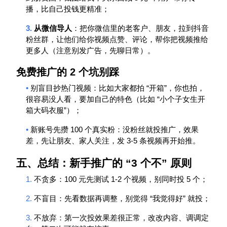
播，比自己投钱更精准；
3.
从微信导人
：把你微信里的老客户、朋友，拉到抖音
粉丝群，让他们给你视频点赞、评论，帮你把视频推给
更多人（注意别发广告，先聊日常）。
免费推广的
2
个坑别踩
•
“
”
别盲目抄热门视频：比如大家都拍
开箱
，你也拍，
“
很容易没人看，要加自己的特色（比如
小个子女生开
”
箱大码衣服
）；
•
100
新账号先攒
个真实粉：没粉丝就投
推广
，效果
3-5
差，先让朋友、家人关注，发
条视频再开始推。
五、总结：新手推广的
“3
个不
”
原则
1.
100
1-2
5
不贪多：
元先测试
个视频，别同时投
个；
2.
“
”
不盲目：先看数据再调整，别觉得
我觉得好
就投；
3.
不放弃：第一次投效果差很正常，改改内容、调调定