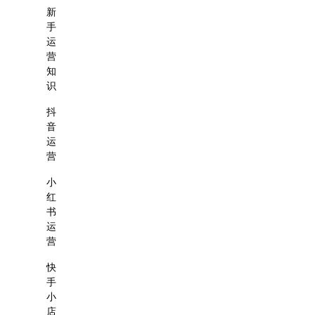
新
手
运
营
知
识
抖
音
运
营
小
红
书
运
营
快
手
小
店