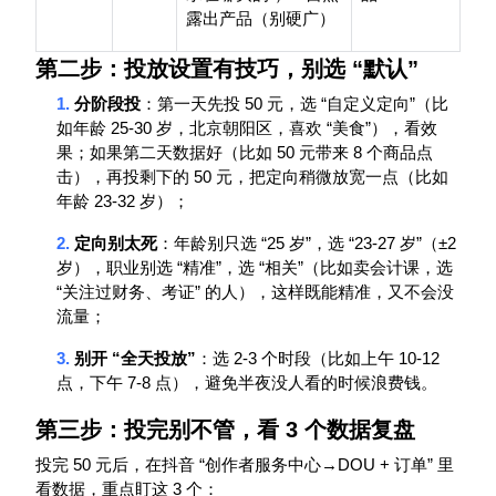
露出产品（别硬广）
第二步：投放设置有技巧，别选
“
默认
”
1.
50
“
”
分阶段投
：第一天先投
元，选
自定义定向
（比
25-30
“
”
如年龄
岁，北京朝阳区，喜欢
美食
），看效
50
8
果；如果第二天数据好（比如
元带来
个商品点
50
击），再投剩下的
元，把定向稍微放宽一点（比如
23-32
年龄
岁）；
2.
“25
”
“23-27
”
±2
定向别太死
：年龄别只选
岁
，选
岁
（
“
”
“
”
岁），职业别选
精准
，选
相关
（比如卖会计课，选
“
”
关注过财务、考证
的人），这样既能精准，又不会没
流量；
3.
“
”
2-3
10-12
别开
全天投放
：选
个时段（比如上午
7-8
点，下午
点），避免半夜没人看的时候浪费钱。
第三步：投完别不管，看
3
个数据复盘
50
“
→DOU +
”
投完
元后，在抖音
创作者服务中心
订单
里
3
看数据，重点盯这
个：