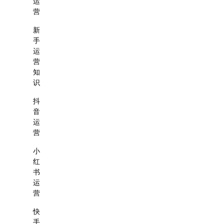
运
营
新
手
运
营
知
识
抖
音
运
营
小
红
书
运
营
快
手