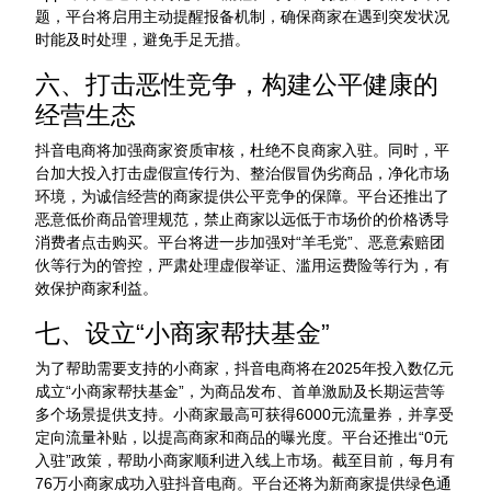
题，平台将启用主动提醒报备机制，确保商家在遇到突发状况
时能及时处理，避免手足无措。
六、打击恶性竞争，构建公平健康的
经营生态
抖音电商将加强商家资质审核，杜绝不良商家入驻。同时，平
台加大投入打击虚假宣传行为、整治假冒伪劣商品，净化市场
环境，为诚信经营的商家提供公平竞争的保障。平台还推出了
恶意低价商品管理规范，禁止商家以远低于市场价的价格诱导
消费者点击购买。平台将进一步加强对“羊毛党”、恶意索赔团
伙等行为的管控，严肃处理虚假举证、滥用运费险等行为，有
效保护商家利益。
七、设立“小商家帮扶基金”
为了帮助需要支持的小商家，抖音电商将在2025年投入数亿元
成立“小商家帮扶基金”，为商品发布、首单激励及长期运营等
多个场景提供支持。小商家最高可获得6000元流量券，并享受
定向流量补贴，以提高商家和商品的曝光度。平台还推出“0元
入驻”政策，帮助小商家顺利进入线上市场。截至目前，每月有
76万小商家成功入驻抖音电商。平台还将为新商家提供绿色通