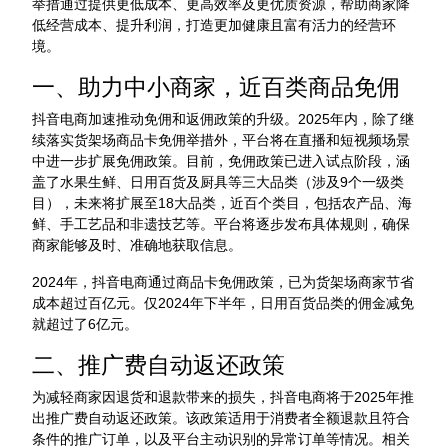
举措通过提供更低成本、更高效率及更优质资源，帮助商家降
低经营成本、提升利润，打造更加健康且富有活力的经营环
境。
一、助力中小商家，近百类商品免佣
抖音电商加速推动免佣和返佣政策的升级。2025年内，除了继
续落实货架场商品卡免佣举措外，平台将在直播和短视频场景
中进一步扩展免佣政策。目前，免佣政策已进入试点阶段，涵
盖了水果生鲜、日用百货及厨具等三大品类（涉及9个一级类
目），未来将扩展至18大品类，近百个类目，包括农产品、海
鲜、手工艺品和非遗技艺等。平台将逐步发布具体规则，确保
商家能够及时、准确地获取信息。
2024年，抖音电商通过商品卡免佣政策，已为货架场商家节省
成本超过百亿元。仅2024年下半年，日用百货品类的佣金减免
就超过了6亿元。
二、推广费自动返还政策
为减轻商家因退货和退款带来的损失，抖音电商将于2025年推
出推广费自动返还政策。该政策适用于消费者全额退款且符合
条件的推广订单，以及平台主动识别的异常订单等情况。相关