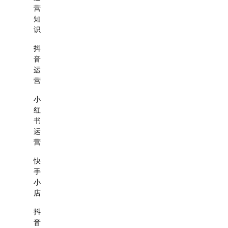
营
知
识
抖
音
运
营
小
红
书
运
营
快
手
小
店
抖
音