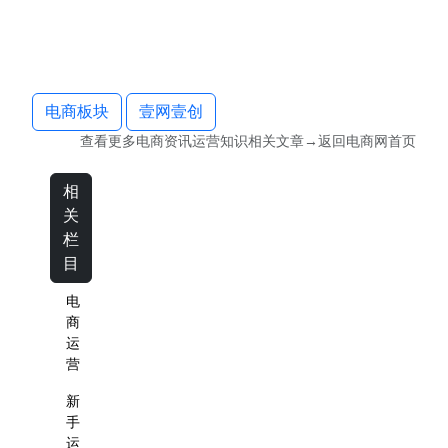
电商板块
壹网壹创
查看更多
电商资讯运营知识
相关文章→返回
电商网
首页
相
关
栏
目
电
商
运
营
新
手
运