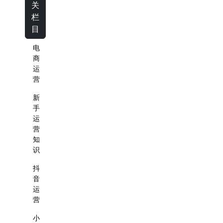
关
栏
目
电
商
运
营
新
手
运
营
知
识
抖
音
运
营
小