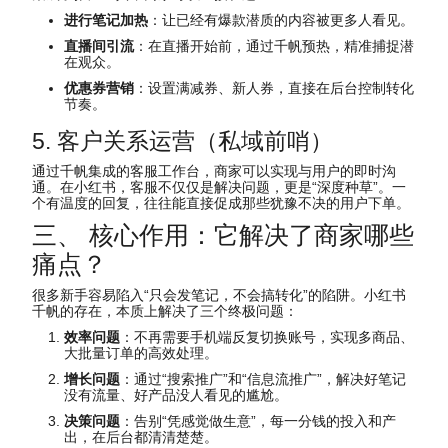
进行笔记加热
：让已经有爆款潜质的内容被更多人看见。
直播间引流
：在直播开始前，通过千帆预热，精准捕捉潜
在观众。
优惠券营销
：设置满减券、新人券，直接在后台控制转化
节奏。
5. 客户关系运营（私域前哨）
通过千帆集成的客服工作台，商家可以实现与用户的即时沟
通。在小红书，客服不仅仅是解决问题，更是“深度种草”。一
个有温度的回复，往往能直接促成那些犹豫不决的用户下单。
三、 核心作用：它解决了商家哪些
痛点？
很多新手容易陷入“只会发笔记，不会搞转化”的陷阱。小红书
千帆的存在，本质上解决了三个终极问题：
效率问题
：不再需要手机端反复切换账号，实现多商品、
大批量订单的高效处理。
增长问题
：通过“搜索推广”和“信息流推广”，解决好笔记
没有流量、好产品没人看见的尴尬。
决策问题
：告别“凭感觉做生意”，每一分钱的投入和产
出，在后台都清清楚楚。