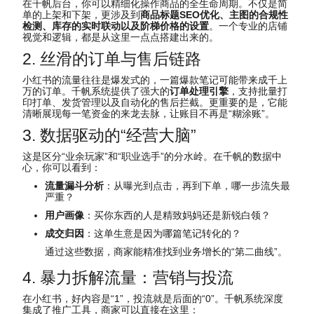
在千帆后台，你可以精细化操作商品的全生命周期。不仅是简
单的上架和下架，更涉及到
商品标题SEO优化
、主图的合规性
检测、库存的实时联动以及阶梯价格的设置
。一个专业的店铺
视觉和逻辑，都是从这里一点点搭建出来的。
2. 丝滑的订单与售后链路
小红书的流量往往是爆发式的，一篇爆款笔记可能带来成千上
万的订单。千帆系统提供了强大的
订单处理引擎
，支持批量打
印打单、发货管理以及自动化的售后拦截。更重要的是，它能
清晰展现每一笔资金的来龙去脉，让账目不再是“糊涂账”。
3. 数据驱动的“经营大脑”
这是区分“业余玩家”和“职业选手”的分水岭。在千帆的数据中
心，你可以看到：
流量漏斗分析
：从曝光到点击，再到下单，哪一步流失最
严重？
用户画像
：买你东西的人是精致妈妈还是新锐白领？
成交归因
：这单生意是因为哪篇笔记转化的？
通过这些数据，商家能精准找到业务增长的“第二曲线”。
4. 暴力拆解流量：营销与投流
在小红书，好内容是“1”，投流就是后面的“0”。千帆系统深度
集成了推广工具，商家可以直接在这里：