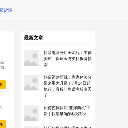
家货源
最新文章
抖音电商开店全流程：主体
资质、保证金与类目报备指
，破
南
限期
抖店运营新规：商家体验分
迎来重大升级！7月14日起
多
执行，客服与售后考核变天
了
进行
如何挖掘抖店“蓝海商机”？
新手快速破0的终极路径
多