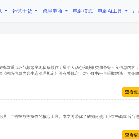
讯
运营干货
跨境电商
电商模式
电商Ai工具
厂
搜榜单重点环节频繁呈现多条炒作明星个人动态和琐事类词条等不良信息内容
据《网络信息内容生态治理规定》等有关规定，对小红书平台采取约谈、责令
查看更
处理、广告投放等操作的核心工具。本文将带你了解如何使用小红书商家后台
查看更