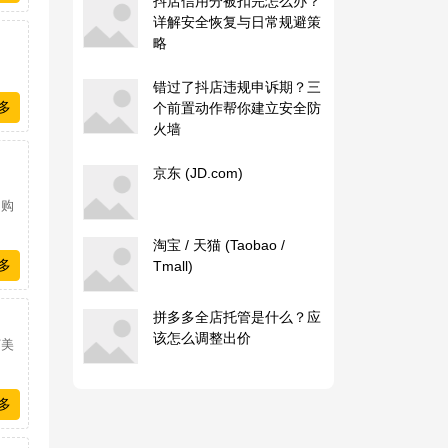
抖店信用分被扣完怎么办？
详解安全恢复与日常规避策
略
错过了抖店违规申诉期？三
多
个前置动作帮你建立安全防
火墙
京东 (JD.com)
、
、购
淘宝 / 天猫 (Taobao /
多
Tmall)
拼多多全店托管是什么？应
该怎么调整出价
打美
多