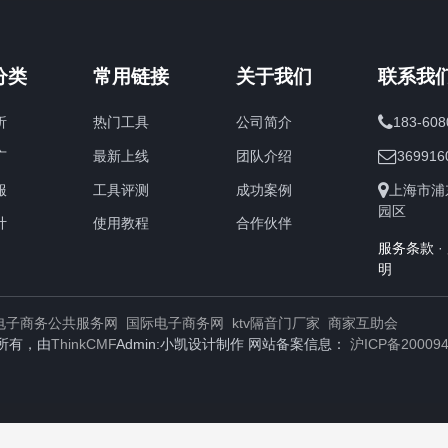
分类
常用链接
关于我们
联系我
析
热门工具
公司简介
183-608
广
最新上线
团队介绍
369916
服
工具评测
成功案例
上海市浦
园区
计
使用教程
合作伙伴
服务条款
·
明
电子商务公共服务网
国际电子商务网
ktv隔音门厂家
商家互助会
所有，由
ThinkCMF
Admin:小凯设计制作 网站备案信息：
沪ICP备200094