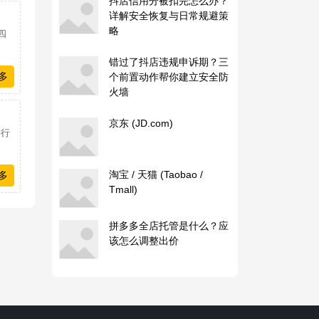
抖店信用分被扣完怎么办？
详解安全恢复与日常规避策
略
四
错过了抖店违规申诉期？三
多
个前置动作帮你建立安全防
火墙
京东 (JD.com)
进行
淘宝 / 天猫 (Taobao /
多
Tmall)
拼多多全店托管是什么？应
该怎么调整出价