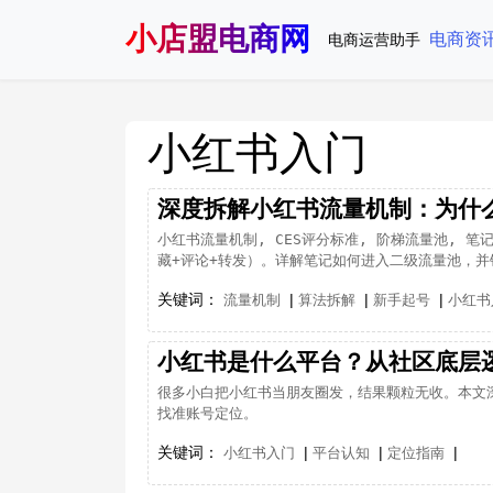
小店盟电商网
电商资
电商运营助手
小红书入门
深度拆解小红书流量机制：为什么
小红书流量机制, CES评分标准, 阶梯流量池, 笔
藏+评论+转发）。详解笔记如何进入二级流量池，并针
关键词：
|
|
|
流量机制
算法拆解
新手起号
小红书
小红书是什么平台？从社区底层逻辑
很多小白把小红书当朋友圈发，结果颗粒无收。本文
找准账号定位。
关键词：
|
|
|
小红书入门
平台认知
定位指南