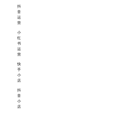
抖
音
运
营
小
红
书
运
营
快
手
小
店
抖
音
小
店