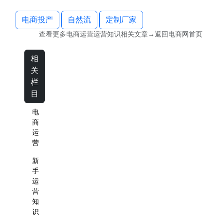
电商投产
自然流
定制厂家
查看更多
电商运营运营知识
相关文章→返回
电商网
首页
相
关
栏
目
电
商
运
营
新
手
运
营
知
识