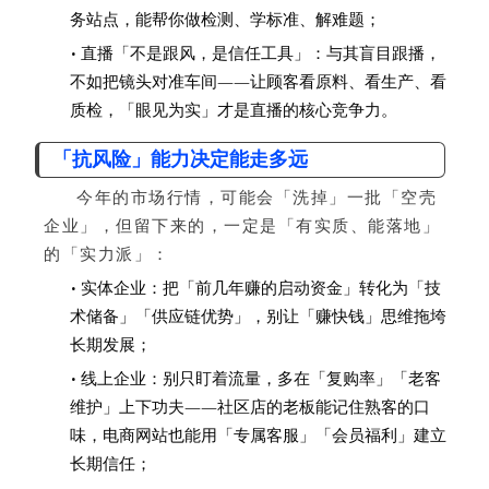
务站点，能帮你做检测、学标准、解难题；
• 直播「不是跟风，是信任工具」：与其盲目跟播，
不如把镜头对准车间——让顾客看原料、看生产、看
质检，「眼见为实」才是直播的核心竞争力。
「抗风险」能力决定能走多远
今年的市场行情，可能会「洗掉」一批「空壳
企业」，但留下来的，一定是「有实质、能落地」
的「实力派」：
• 实体企业：把「前几年赚的启动资金」转化为「技
术储备」「供应链优势」，别让「赚快钱」思维拖垮
长期发展；
• 线上企业：别只盯着流量，多在「复购率」「老客
维护」上下功夫——社区店的老板能记住熟客的口
味，
电商网站
也能用「专属客服」「会员福利」建立
长期信任；