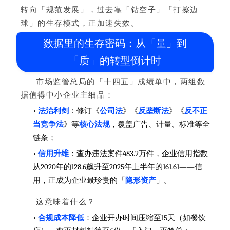
转向「规范发展」，过去靠「钻空子」「打擦边
球」的生存模式，正加速失效。
数据里的生存密码：从「量」到
「质」的转型倒计时
市场监管总局的「十四五」成绩单中，两组数
据值得中小企业主细品：
•
法治利剑
：修订《
公司法
》《
反垄断法
》《
反不正
当竞争法
》等
核心法规
，覆盖广告、计量、标准等全
链条；
•
信用升维
：查办违法案件483.2万件，企业信用指数
从2020年的128.6飙升至2025年上半年的161.61——信
用，正成为企业最珍贵的「
隐形资产
」。
这意味着什么？
•
合规成本降低
：企业开办时间压缩至15天（如餐饮