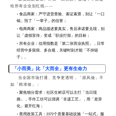
给所有企业划红线——
• 食品商家：严守进货查验、索证索票，别让「一口
锅」毁了「一辈子」的信誉；
• 电商商家：商品描述要真实，售后承诺要兑现，别
让「虚假宣传」变成「职业打假」的目标；
• 所有企业：信用指数是「第二张营业执照」，日常
经营中多留痕、多合规，关键时刻才能「不掉链
子」。
「小而美」比「大而全」更有生命力
当全国市场打通、竞争更透明，「跟风做」不
如「精准做」：
• 聚焦细分需求：社区生鲜店可以主打「当日现
摘」，手作工坊可以强调「非遗工艺」，用「差异
化」避开红海；
• 善用政策工具：2372个质量基础设施「一站式」服