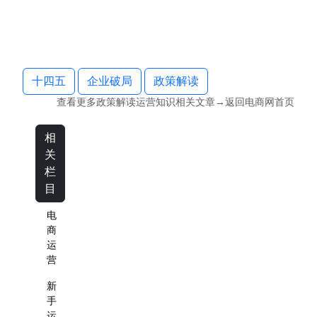
十四五
企业破局
政策解读
查看更多
政策解读运营知识
相关文章→返回
电商网
首页
相
关
栏
目
电
商
运
营
新
手
运