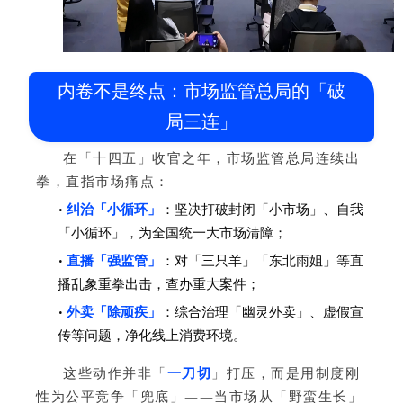
内卷不是终点：市场监管总局的「破
局三连」
在「十四五」收官之年，市场监管总局连续出
拳，直指市场痛点：
•
纠治「小循环」
：坚决打破封闭「小市场」、自我
「小循环」，为全国统一大市场清障；
•
直播「强监管」
：对「三只羊」「东北雨姐」等直
播乱象重拳出击，查办重大案件；
•
外卖「除顽疾」
：综合治理「幽灵外卖」、虚假宣
传等问题，净化线上消费环境。
这些动作并非「
一刀切
」打压，而是用制度刚
性为公平竞争「兜底」——当市场从「野蛮生长」